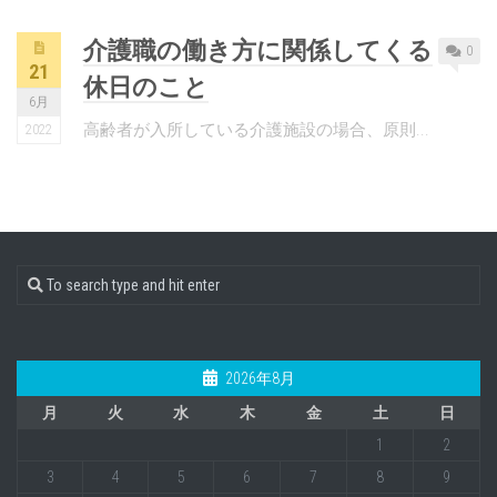
介護職の働き方に関係してくる
0
21
休日のこと
6月
高齢者が入所している介護施設の場合、原則...
2022
2026年8月
月
火
水
木
金
土
日
1
2
3
4
5
6
7
8
9