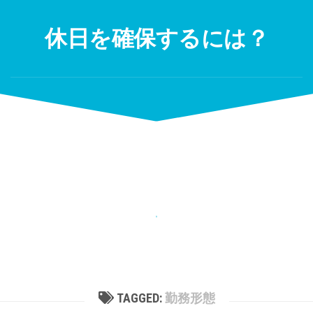
Skip
to
休日を確保するには？
content
TAGGED:
勤務形態